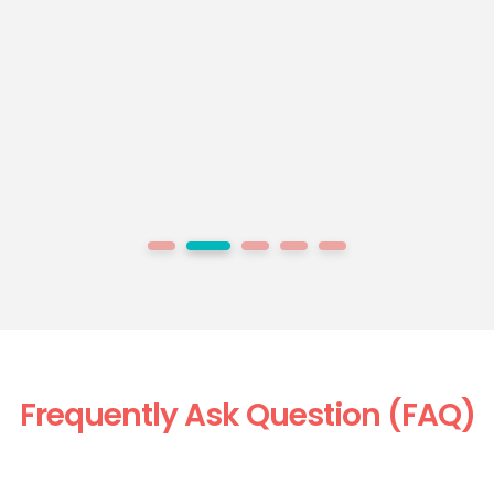
1
2
3
4
5
Frequently Ask Question (FAQ)