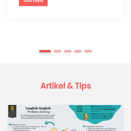
Join Event
1
2
3
4
5
Artikel & Tips